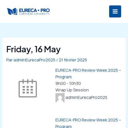
Aller
Main
au
Men
contenu
Friday, 16 May
Par
adminEurecaPro2025
/
21 février 2025
EURECA-PRO Review Week 2025 –
Program
9h00
-
10h30
Wrap Up Session
adminEurecaPro2025
EURECA-PRO Review Week 2025 –
Program