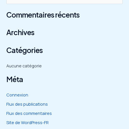
e
Commentaires récents
c
h
Archives
e
r
c
Catégories
h
e
Aucune catégorie
r
Méta
:
Connexion
Flux des publications
Flux des commentaires
Site de WordPress-FR